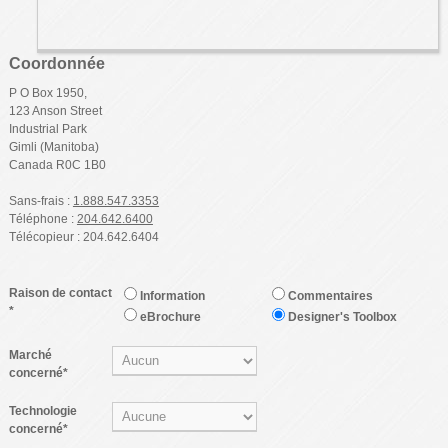
Coordonnée
P O Box 1950,
123 Anson Street
Industrial Park
Gimli (Manitoba)
Canada R0C 1B0‎
Sans-frais :
1.888.547.3353
Téléphone :
204.642.6400
Télécopieur : 204.642.6404
Raison de contact
Information
Commentaires
*
eBrochure
Designer's Toolbox
Marché
concerné*
Technologie
concerné*