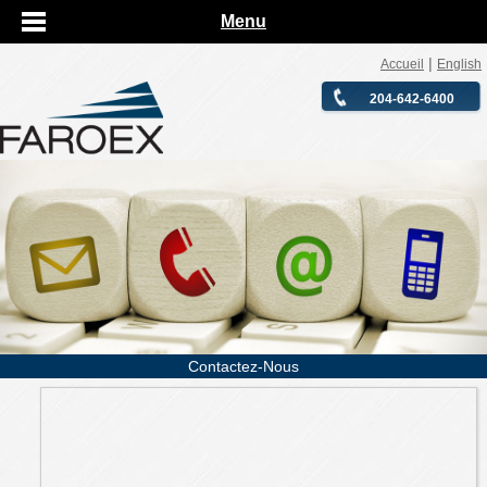
Menu
|
Accueil
English
204-642-6400
Contactez-Nous