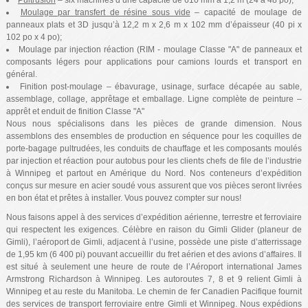
Pultrusion
– six machines d’une capacité de 610 mm à 1,2 m (24 à 48 po);
Moulage par transfert de résine sous vide
– capacité de moulage de
panneaux plats et 3D jusqu’à 12,2 m x 2,6 m x 102 mm d’épaisseur (40 pi x
102 po x 4 po);
Moulage par injection réaction (RIM - moulage Classe "A" de panneaux et
composants légers pour applications pour camions lourds et transport en
général.
Finition post-moulage – ébavurage, usinage, surface décapée au sable,
assemblage, collage, apprêtage et emballage. Ligne complète de peinture –
apprêt et enduit de finition Classe "A"
Nous nous spécialisons dans les pièces de grande dimension. Nous
assemblons des ensembles de production en séquence pour les coquilles de
porte-bagage pultrudées, les conduits de chauffage et les composants moulés
par injection et réaction pour autobus pour les clients chefs de file de l’industrie
à Winnipeg et partout en Amérique du Nord. Nos conteneurs d’expédition
conçus sur mesure en acier soudé vous assurent que vos pièces seront livrées
en bon état et prêtes à installer. Vous pouvez compter sur nous!
Nous faisons appel à des services d’expédition aérienne, terrestre et ferroviaire
qui respectent les exigences. Célèbre en raison du Gimli Glider (planeur de
Gimli), l’aéroport de Gimli, adjacent à l’usine, possède une piste d’atterrissage
de 1,95 km (6 400 pi) pouvant accueillir du fret aérien et des avions d’affaires. Il
est situé à seulement une heure de route de l’Aéroport international James
Armstrong Richardson à Winnipeg. Les autoroutes 7, 8 et 9 relient Gimli à
Winnipeg et au reste du Manitoba. Le chemin de fer Canadien Pacifique fournit
des services de transport ferroviaire entre Gimli et Winnipeg. Nous expédions