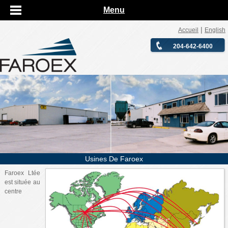
Menu
|
Accueil
English
204-642-6400
Usines De Faroex
Faroex Ltée
est située au
centre